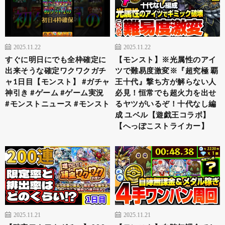
2025.11.22
2025.11.22
すぐに明日にでも全枠確定に
【モンスト】※光属性のアイ
出来そうな確定ワクワクガチ
ツで難易度激変※『超究極 覇
ャ1日目【モンスト】 #ガチャ
王十代』撃ち方が解らない人
神引き #ゲーム #ゲーム実況
必見！恒常でも超火力を出せ
#モンストニュース #モンスト
るヤツがいるぞ！十代なし編
成 ユベル【遊戯王コラボ】
【へっぽこストライカー】
2025.11.21
2025.11.21