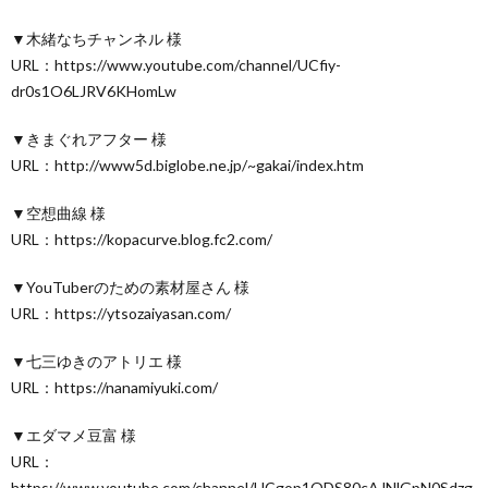
▼木緒なちチャンネル 様
URL：https://www.youtube.com/channel/UCfiy-
dr0s1O6LJRV6KHomLw
▼きまぐれアフター 様
URL：http://www5d.biglobe.ne.jp/~gakai/index.htm
▼空想曲線 様
URL：https://kopacurve.blog.fc2.com/
▼YouTuberのための素材屋さん 様
URL：https://ytsozaiyasan.com/
▼七三ゆきのアトリエ 様
URL：https://nanamiyuki.com/
▼エダマメ豆富 様
URL：
https://www.youtube.com/channel/UCgop1ODS80cAJNlGpN0Sdzg