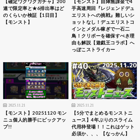
【確定ワクワクガチャ】200
【モンスト】自陣無課金で4
連で限定率と★6排出率はど
手高速周回『レジェンドデュ
のくらいか検証【1日目】
エリストへの挑戦』難しいシ
【モンスト】
ョットなし！デュエリストコ
インとメダル稼ぎで一石二
鳥！クリボーを確保すべき理
由も解説【遊戯王コラボ】へ
っぽこストライカー
2025.11.21
2025.11.21
【モンスト】20251120 モン
【5分でまとめるモンストニ
ニュ個人的勝手にピックアッ
ュース】4年ぶりのスライム
プ!!
代用枠登場！！これはゲット
必須か、、、【なっかん】