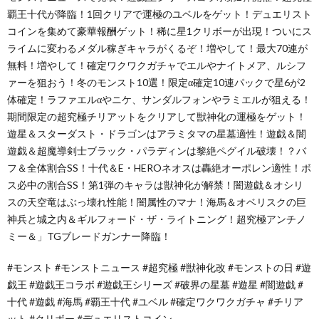
覇王十代が降臨！1回クリアで運極のユベルをゲット！デュエリスト
コインを集めて豪華報酬ゲット！稀に星1クリボーが出現！ついにス
ライムに変わるメダル稼ぎキャラがくるぞ！増やして！最大70連が
無料！増やして！確定ワクワクガチャでエルやナイトメア、ルシフ
ァーを狙おう！冬のモンスト10選！限定α確定10連パックで星6が2
体確定！ラファエルαやニケ、サンダルフォンやラミエルが狙える！
期間限定の超究極チリアットをクリアして獣神化の運極をゲット！
遊星＆スターダスト・ドラゴンはアラミタマの星墓適性！遊戯＆闇
遊戯＆超魔導剣士ブラック・パラディンは黎絶ペグイル破壊！？バ
フ＆全体割合SS！十代＆E・HEROネオスは轟絶オーポレン適性！ボ
ス必中の割合SS！第1弾のキャラは獣神化が解禁！闇遊戯＆オシリ
スの天空竜はぶっ壊れ性能！闇属性のマナ！海馬＆オベリスクの巨
神兵と城之内＆ギルフォード・ザ・ライトニング！超究極アンチノ
ミー＆」TGブレードガンナー降臨！
#モンスト #モンストニュース #超究極 #獣神化改 #モンストの日 #遊
戯王 #遊戯王コラボ #遊戯王シリーズ #破界の星墓 #遊星 #闇遊戯 #
十代 #遊戯 #海馬 #覇王十代 #ユベル #確定ワクワクガチャ #チリア
ット #クリボー #デュエリストコイン