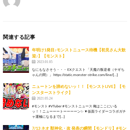
関連する記事
年明け1発目♪モンストニュース待機【初見さん大歓
迎♪】【モンスト】
2023.01.05
なにもなさそう・・・ EXクエスト 「天魔の叛逆者（ヤギち
ゃんの間）」 https://static.monster-strike.com/line/[…]
ニュートンを諦めないッ！！【モンストLIVE】【モ
ンスターストライク】
2021.05.24
#モンスト #VTuber​ #モンストニュース 俺はここにいる
ッ！！ニューーートーーーーン✨ ▼仮面ライダーコラボガチ
ャ運極になるまで[…]
7/13 ネオ 獣神化・改 発表の瞬間【モンドリ】#モン