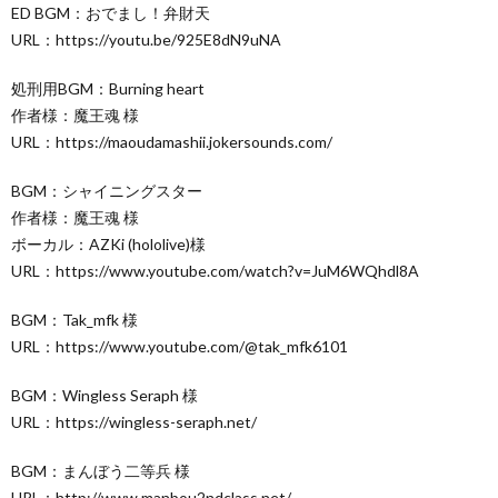
ED BGM：おでまし！弁財天
URL：https://youtu.be/925E8dN9uNA
処刑用BGM：Burning heart
作者様：魔王魂 様
URL：https://maoudamashii.jokersounds.com/
BGM：シャイニングスター
作者様：魔王魂 様
ボーカル：AZKi (hololive)様
URL：https://www.youtube.com/watch?v=JuM6WQhdl8A
BGM：Tak_mfk 様
URL：https://www.youtube.com/@tak_mfk6101
BGM：Wingless Seraph 様
URL：https://wingless-seraph.net/
BGM：まんぼう二等兵 様
URL：http://www.manbou2ndclass.net/