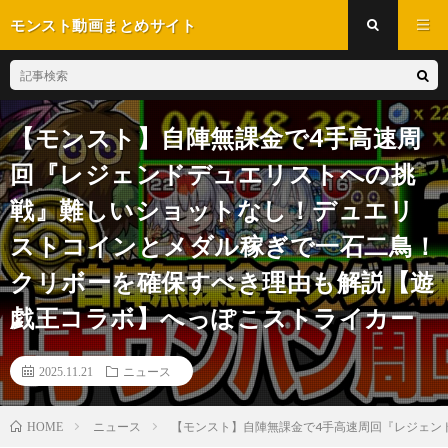
モンスト動画まとめサイト
【モンスト】自陣無課金で4手高速周
回『レジェンドデュエリストへの挑
戦』難しいショットなし！デュエリ
ストコインとメダル稼ぎで一石二鳥！
クリボーを確保すべき理由も解説【遊
戯王コラボ】へっぽこストライカー
2025.11.21
ニュース
ニュース
【モンスト】自陣無課金で4手高速周回『レジェン
HOME