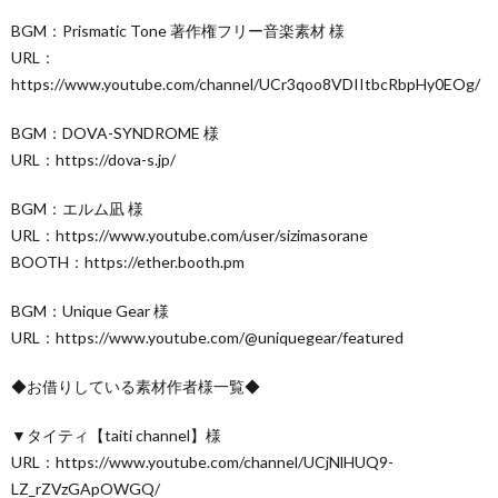
BGM：Prismatic Tone 著作権フリー音楽素材 様
URL：
https://www.youtube.com/channel/UCr3qoo8VDIItbcRbpHy0EOg/
BGM：DOVA-SYNDROME 様
URL：https://dova-s.jp/
BGM：エルム凪 様
URL：https://www.youtube.com/user/sizimasorane
BOOTH：https://ether.booth.pm
BGM：Unique Gear 様
URL：https://www.youtube.com/@uniquegear/featured
◆お借りしている素材作者様一覧◆
▼タイティ【taiti channel】様
URL：https://www.youtube.com/channel/UCjNlHUQ9-
LZ_rZVzGApOWGQ/