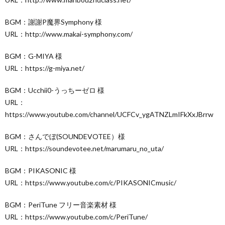
BGM：謝謝P魔界Symphony 様
URL：http://www.makai-symphony.com/
BGM：G-MIYA 様
URL：https://g-miya.net/
BGM：Ucchii0-うっちーゼロ 様
URL：
https://www.youtube.com/channel/UCFCv_ygATNZLmIFkXxJBrrw
BGM：さんでぼ(SOUNDEVOTEE）様
URL：https://soundevotee.net/marumaru_no_uta/
BGM：PIKASONIC 様
URL：https://www.youtube.com/c/PIKASONICmusic/
BGM：PeriTune フリー音楽素材 様
URL：https://www.youtube.com/c/PeriTune/