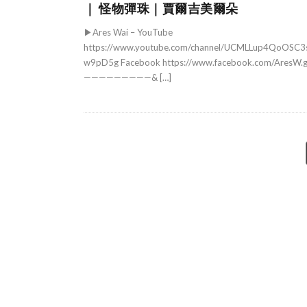
｜ 怪物彈珠｜賈爾吉美爾朵
▶Ares Wai – YouTube
https://www.youtube.com/channel/UCMLLup4QoOSC
w9pD5g Facebook https://www.facebook.com/AresW.
—————————& […]