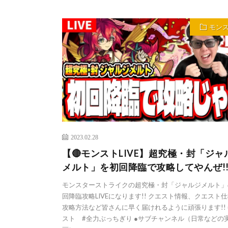
モン
2023.02.28
【🔴モンストLIVE】超究極・封「ジャ
メルト」を初回降臨で攻略してやんぜ!
モンスターストライクの超究極・封「ジャルジメルト」
回降臨攻略LIVEになります!! クエスト情報、クエスト
攻略方法など皆さんに早く届けれるように頑張ります!! 
スト #全力ぶっちぎり ●サブチャンネル（日常などの