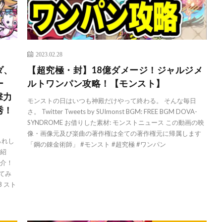
2023.02.28
ダ、
【超究極・封】18億ダメージ！ジャルジメ
ー
ルトワンパン攻略！【モンスト】
撃力
モンストの日はいつも神殿だけやって終わる。 そんな毎日
秀！
さ。 Twitter Tweets by SUImonst BGM: FREE BGM DOVA-
】
SYNDROME お借りした素材: モンストニュース この動画の映
像・画像元及び楽曲の著作権は全ての著作権元に帰属します
られし
「鋼の錬金術師」 #モンスト #超究極 #ワンパン
ィ紹
紹介！
ってみ
8 スト