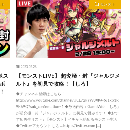
スト
モンスト
2023.02.28
ボス
【モンストLIVE】 超究極・封『ジャルジメ
ボ
ルト』を初見で攻略！【しろ】
！
◆チャンネル登録はこちら！
http://www.youtube.com/channel/UCL72kYW8XK4R61kp1R
9K69Q?sub_confirmation=1 ◆放送内容：GameWith「しろ」
が超究極・封『ジャルジメルト』に初見で挑みます！ ◆おす
すめ再生リスト↓ 【モンスト】イチから始めるモンスト生活
◆Twitterアカウント しろ→https://twitter.com […]