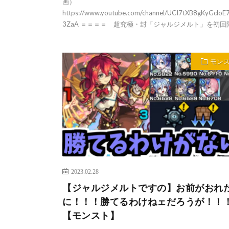
画）
https://www.youtube.com/channel/UCI7tXB8gKyGclo
3ZaA ＝＝＝＝ 超究極・封「ジャルジメルト」を初回降 
モン
2023.02.28
【ジャルジメルトですの】お前がおれ
に！！！勝てるわけねェだろうが！！
【モンスト】