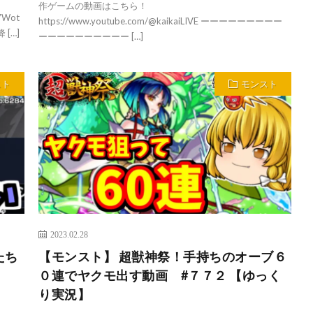
作ゲームの動画はこちら！
E7Wot
https://www.youtube.com/@kaikaiLIVE ーーーーーーーーー
[…]
ーーーーーーーーーー […]
スト
モンスト
2023.02.28
たち
【モンスト】 超獣神祭！手持ちのオーブ６
！
０連でヤクモ出す動画 #７７２ 【ゆっく
り実況】