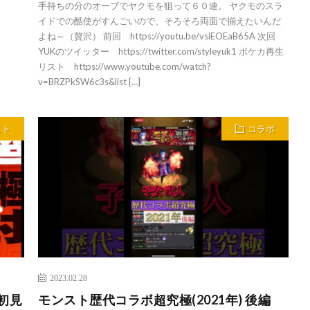
手持ちの分のオーブでヤクモを狙って６０連。 ヤクモのスラ
イドでの酷使がすんごいので、そろそろ両面で揃えたいんだ
よね～（贅沢） 前回 https://youtu.be/vsiEOEaB65A 次回
YUKのツイッター https://twitter.com/styleyuk1 ポケカ再生
リスト https://www.youtube.com/watch?
v=BRZPkSW6c3s&list […]
スト
コラボ
2023.02.28
初見
モンスト歴代コラボ超究極(2021年) 後編