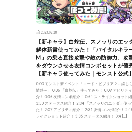
2023.02.28
【新キャラ】白蛇伝、スノッリのエッ
解体新書使ってみた！「バイタルキラ
M」の乗る直接攻撃や敵の防御力、攻
をダウンさせる友情コンボセットが優
【新キャラ使ってみた｜モンスト公式
0:00​ モンスト新イベント「コード・ビブリア２～綴じ
情熱～」 0:06​ 「白蛇伝」使ってみた！ 0:09 アビリテ
介！ 0:35 友情コンボ紹介！ 0:54 ストライクショット
1:53 ステータス紹介！ 2:04​ 「スノッリのエッダ」使
た！ 2:07 アビリティ紹介！ 2:31 友情コンボ紹介！ 2:4
ライクショット紹介！ 3:35 ステータス紹介！ 3:4 […]