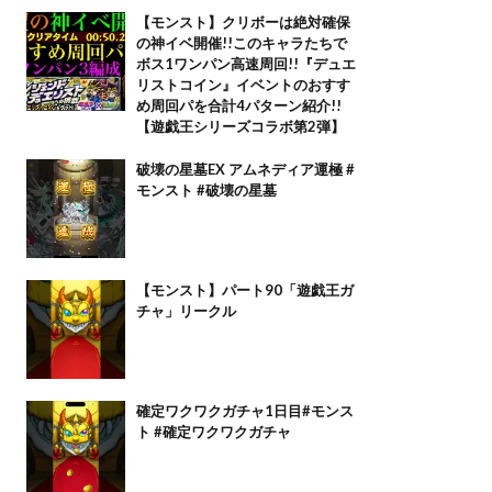
【モンスト】クリボーは絶対確保
の神イベ開催!!このキャラたちで
ボス1ワンパン高速周回!!『デュエ
リストコイン』イベントのおすす
め周回パを合計4パターン紹介!!
【遊戯王シリーズコラボ第2弾】
破壊の星墓EX アムネディア運極 #
モンスト #破壊の星墓
【モンスト】パート90「遊戯王ガ
チャ」リークル
確定ワクワクガチャ1日目#モンス
ト #確定ワクワクガチャ