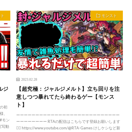
スト
モンスト
2023.02.28
ルジ
【超究極：ジャルジメルト】立ち回りを注
!
意しつつ暴れてたら終わるゲー【モンス
ト】
の初
仕様、
ーーーーーーーーーーーーーーーーーーーーーーーーーーー
#モン
ーーーーーーーー RTAの配信はこちらです登録お願いします
実写動
🙇‍♂️ https://www.youtube.com/@RTA-Games けしケシなど新