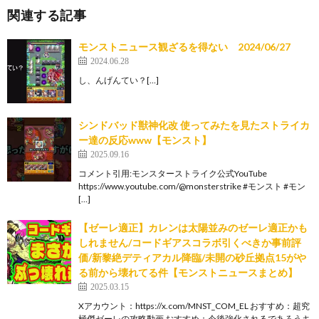
関連する記事
モンストニュース観ざるを得ない 2024/06/27
2024.06.28
し、んげんてい？[…]
シンドバッド獣神化改 使ってみたを見たストライカ
ー達の反応www【モンスト】
2025.09.16
コメント引用:モンスターストライク公式YouTube
https://www.youtube.com/@monsterstrike #モンスト #モン
[…]
【ゼーレ適正】カレンは太陽並みのゼーレ適正かも
しれません/コードギアスコラボ引くべきか事前評
価/新黎絶デティアカル降臨/未開の砂丘拠点15がや
る前から壊れてる件【モンストニュースまとめ】
2025.03.15
Xアカウント：https://x.com/MNST_COM_EL おすすめ：超究
極傑ゼーレの攻略動画 おすすめ：今後強化されるであろうキ