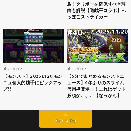
鳥！クリボーを確保すべき理
由も解説【遊戯王コラボ】へ
っぽこストライカー
2025.11.21
2025.11.21
【モンスト】20251120 モン
【5分でまとめるモンストニ
ニュ個人的勝手にピックアッ
ュース】4年ぶりのスライム
プ!!
代用枠登場！！これはゲット
必須か、、、【なっかん】
Back to Top