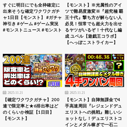
すぐに明日にでも全枠確定に
【モンスト】※光属性のアイ
出来そうな確定ワクワクガチ
ツで難易度激変※『超究極 覇
ャ1日目【モンスト】 #ガチャ
王十代』撃ち方が解らない人
神引き #ゲーム #ゲーム実況
必見！恒常でも超火力を出せ
#モンストニュース #モンスト
るヤツがいるぞ！十代なし編
成 ユベル【遊戯王コラボ】
【へっぽこストライカー】
2025.11.21
2025.11.21
【確定ワクワクガチャ】200
【モンスト】自陣無課金で4
連で限定率と★6排出率はど
手高速周回『レジェンドデュ
のくらいか検証【1日目】
エリストへの挑戦』難しいシ
【モンスト】
ョットなし！デュエリストコ
インとメダル稼ぎで一石二