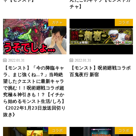
チャ】
ガチャ
コラボ
2022.01.31
2022.01.31
【モンスト】「今の降臨キャ
【モンスト】呪術廻戦コラボ
ラ、まじ強くね…？」当時絶
百鬼夜行 新宿
望したクエストに最新キャラ
で挑む！！呪術廻戦コラボ超
究極＆神引きも！？【イチか
ら始めるモンスト生活/しろ】
《2022年1月23日放送回切り
抜き》
コラボ
コラボ