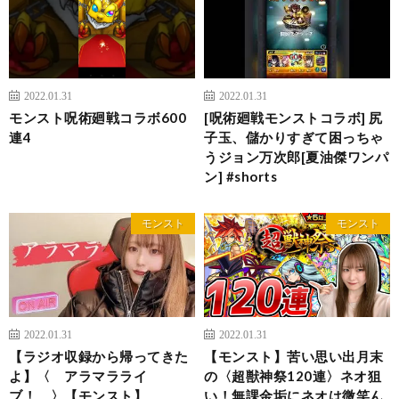
2022.01.31
2022.01.31
モンスト呪術廻戦コラボ600
[呪術廻戦モンストコラボ] 尻
連4
子玉、儲かりすぎて困っちゃ
うジョン万次郎[夏油傑ワンパ
ン] #shorts
モンスト
モンスト
2022.01.31
2022.01.31
【ラジオ収録から帰ってきた
【モンスト】苦い思い出月末
よ】〈 アラマラライ
の〈超獣神祭120連〉ネオ狙
ブ！ 〉【モンスト】
い！無課金垢にネオは微笑ん