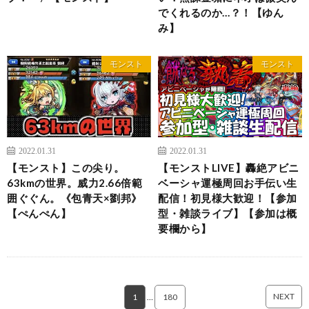
でくれるのか…？！【ゆん
み】
モンスト
モンスト
2022.01.31
2022.01.31
【モンスト】この尖り。
【モンストLIVE】轟絶アビニ
63kmの世界。威力2.66倍範
ベーシャ運極周回お手伝い生
囲ぐぐん。《包青天×劉邦》
配信！初見様大歓迎！【参加
【ぺんぺん】
型・雑談ライブ】【参加は概
要欄から】
NEXT
1
…
180