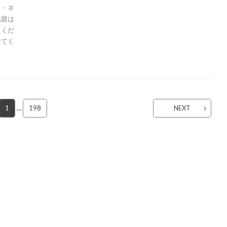
 ・ネ
話題は
えくだ
けてく
1
…
198
NEXT