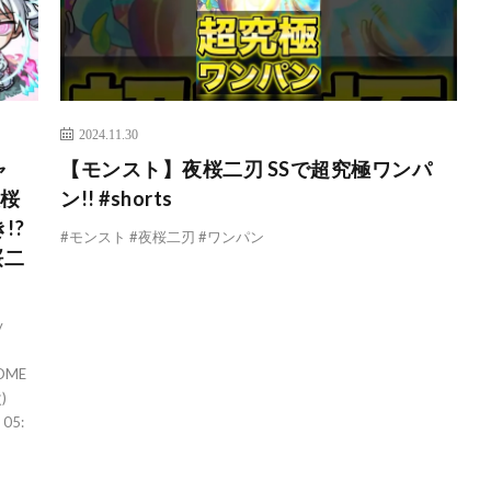
2024.11.30
ャ
【モンスト】夜桜二刃 SSで超究極ワンパ
夜桜
ン!! #shorts
!?
#モンスト #夜桜二刃 #ワンパン
桜二
y
ROME
)
05: