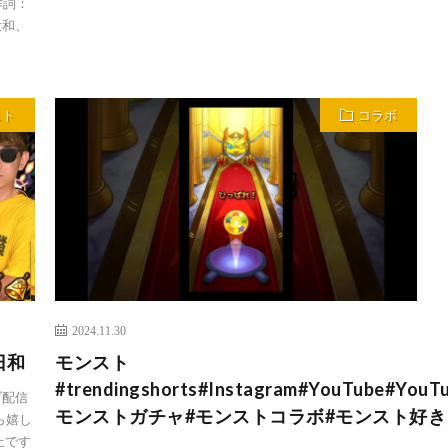
作詞：
大和、
スト
コラボ
2024.11.30
日和
モンスト
#trendingshorts#Instagram#YouTube#YouT
ブ配信
モンストガチャ#モンストコラボ#モンスト好
ら嬉し
止です