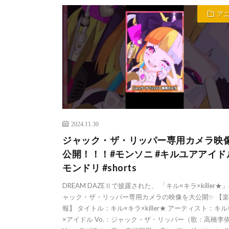
ア
2024.11.30
ジャック・ザ・リッパー専用カメラ映
公開！！！#モンソニ #キルユアアイドル
モンドリ #shorts
DREAM DAZEⅡで披露された、 「キル×キラ×killer★
ャック・ザ・リッパー専用カメラの映像を大公開✨ 【
報】 タイトル：キル×キラ×killer★ アーティスト：キル
×アイドル Vo.：ジャック・ザ・リッパー（歌：高橋李