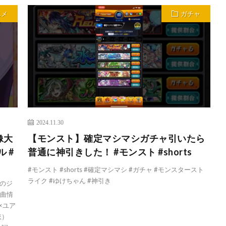
ニメ
ガチャ
2024.11.30
像大
【モンスト】確定マシマシガチャ引いたら
 #
普通に神引きした！ #モンスト #shorts
#モンスト #shorts #確定マシマシ #ガチャ #モンスタースト
ライク #ゆけちゃん #神引き
」のジ
楽曲情
×ユア
依）