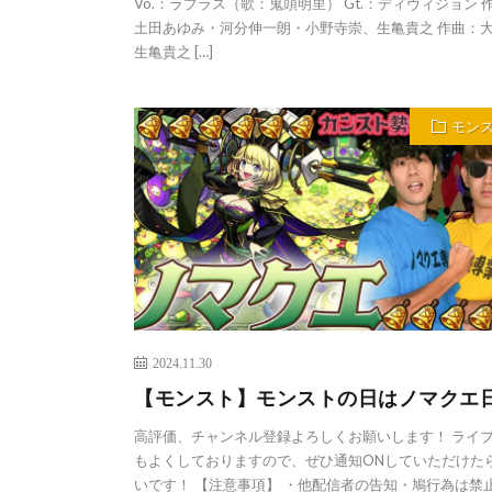
Vo.：ラプラス（歌：⻤頭明里） Gt.：ディヴィジョン 
土田あゆみ・河分伸一朗・小野寺崇、生亀貴之 作曲：
生亀貴之 […]
モン
2024.11.30
【モンスト】モンストの日はノマクエ
高評価、チャンネル登録よろしくお願いします！ ライ
もよくしておりますので、ぜひ通知ONしていただけた
いです！ 【注意事項】 ・他配信者の告知・鳩行為は禁