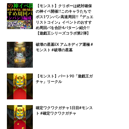
【モンスト】クリボーは絶対確保
の神イベ開催!!このキャラたちで
ボス1ワンパン高速周回!!『デュエ
リストコイン』イベントのおすす
め周回パを合計4パターン紹介!!
【遊戯王シリーズコラボ第2弾】
破壊の星墓EX アムネディア運極 #
モンスト #破壊の星墓
【モンスト】パート90「遊戯王ガ
チャ」リークル
確定ワクワクガチャ1日目#モンス
ト #確定ワクワクガチャ