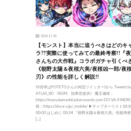
2024.11.30
【モンスト】本当に追うべきはどのキ
ラ??実際に使ってみての最終考察!!『
さんちの大作戦』コラボガチャ引くべき
《朝野太陽＆夜桜六美/夜桜凶一郎/夜
刃》の性能を詳しく解説!!
SS倍率はPOTETOさんのX(旧ツイッター)から Tweets b
ATLAS_XD 《BGM、効果音提供》 魔王魂様：
https://maoudamashii.jokersounds.com DO-VA SYND
様：https://dova-s.jp/_mobile/ ▶︎チャプターリスト(目次
00:00 はじめに 00:34 『朝野太陽＆夜桜六美』性能考察 
[…]