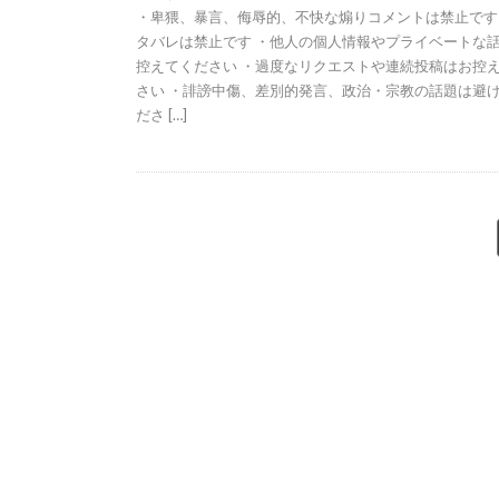
・卑猥、暴言、侮辱的、不快な煽りコメントは禁止です
タバレは禁止です ・他人の個人情報やプライベートな
控えてください ・過度なリクエストや連続投稿はお控
さい ・誹謗中傷、差別的発言、政治・宗教の話題は避
ださ […]