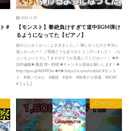
2024.11.30
 #
【モンスト】黎絶負けすぎて道中BGM弾け
るようになってた【ピアノ】
曲がとにかくかっこよすぎました…！ 難しかったけど本当に
楽しかったー！ ご視聴どうもありがとうございました！ （ち
ょいちょいミスしてますがどうか見逃してください！） ✱作
詞作編曲✱ 桑原 理一郎様 ✱チャンネル登録お願いします！✱
http://goo.gl/AEM93w ✱X✱ https://x.com/roabbit #モンス
ト #弾いてみた #黎絶 #道中 #怖畏ナル罪過 #BGM
#フォ […]
スト
モンスト