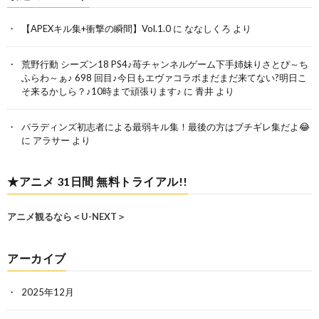
【APEXキル集+衝撃の瞬間】Vol.1.0
に
ななしくろ
より
荒野行動 シーズン18 PS4♪苺チャンネルゲーム下手姉妹りさとぴ～ち
ふらわ～ぁ♪ 698 回目♪今日もエヴァコラボまだまだ来てない?明日こ
そ来るかしら？♪10時まで頑張ります♪
に
青井
より
パラディンズ初志者による最弱キル集！最後の方はブチギレ集だよ😂
に
アラサー
より
★アニメ 31日間 無料トライアル!!
アニメ観るなら＜U-NEXT＞
アーカイブ
2025年12月