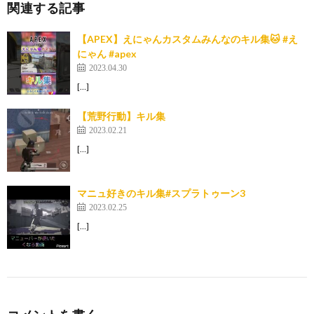
関連する記事
【APEX】えにゃんカスタムみんなのキル集🐱 #え
にゃん #apex
2023.04.30
[…]
【荒野行動】キル集
2023.02.21
[…]
マニュ好きのキル集#スプラトゥーン3
2023.02.25
[…]