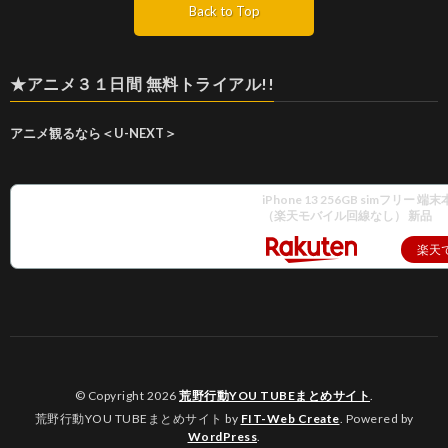
Back to Top
★アニメ３１日間 無料トライアル!!
アニメ観るなら＜U-NEXT＞
iPhone 13 256GB simフリー 
（楽天モバイル回線なし） 新品
楽天
© Copyright 2026
荒野行動YOU TUBEまとめサイト
.
荒野行動YOU TUBEまとめサイト by
FIT-Web Create
. Powered by
WordPress
.