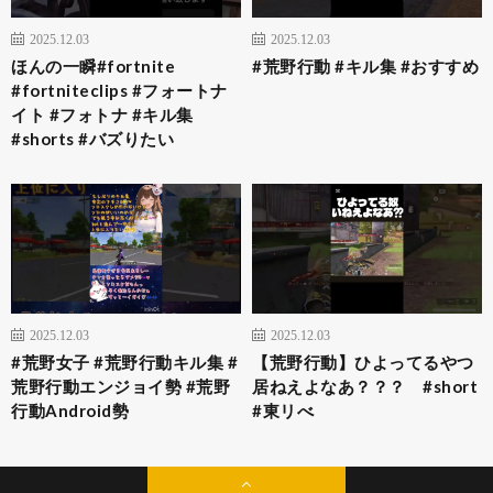
2025.12.03
2025.12.03
ほんの一瞬#fortnite
#荒野行動 #キル集 #おすすめ
#fortniteclips #フォートナ
イト #フォトナ #キル集
#shorts #バズりたい
2025.12.03
2025.12.03
#荒野女子 #荒野行動キル集 #
【荒野行動】ひよってるやつ
荒野行動エンジョイ勢 #荒野
居ねえよなあ？？？ #short
行動Android勢
#東リべ