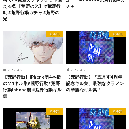
える😉【荒野の光】 #荒野行
チャ
動 #荒野行動ガチャ #荒野の
光
キル集
キル集
2023.04.30
2023.04.30
【荒野行動】iPhone勢4本指
【荒野行動】『五月雨4周年
のM4キル集#荒野行動#荒野
記念キル集』最強なクラメン
行動iphone勢 #荒野行動キル
の華麗なキル集‼️
集
キル集
キル集