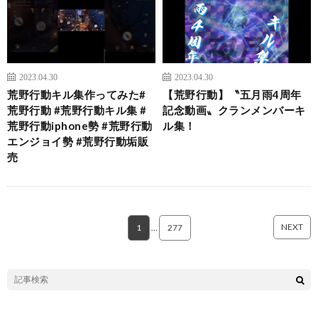
2023.04.30
2023.04.30
荒野行動キル集作ってみた#
【荒野行動】〝五月雨4周年
荒野行動 #荒野行動キル集 #
記念動画〟クランメンバーキ
荒野行動iphone勢 #荒野行動
ル集！
エンジョイ勢 #荒野行動垢販
売
NEXT
1
…
277