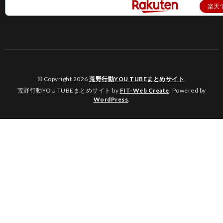
楽天
© Copyright 2026
荒野行動YOU TUBEまとめサイト
.
荒野行動YOU TUBEまとめサイト by
FIT-Web Create
. Powered by
WordPress
.