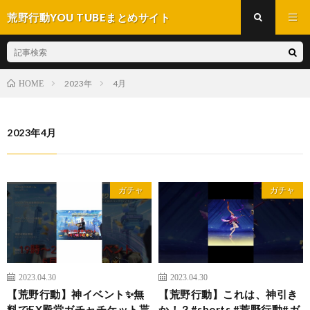
荒野行動YOU TUBEまとめサイト
2023年
4月
HOME
2023年4月
ガチャ
ガチャ
2023.04.30
2023.04.30
【荒野行動】神イベント✨無
【荒野行動】これは、神引き
料でEX殿堂ガチャチケット貰
か！？#shorts #荒野行動#ガ