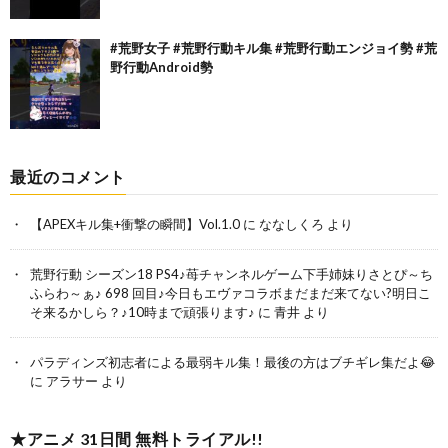
#荒野女子 #荒野行動キル集 #荒野行動エンジョイ勢 #荒
野行動Android勢
最近のコメント
【APEXキル集+衝撃の瞬間】Vol.1.0
に
ななしくろ
より
荒野行動 シーズン18 PS4♪苺チャンネルゲーム下手姉妹りさとぴ～ち
ふらわ～ぁ♪ 698 回目♪今日もエヴァコラボまだまだ来てない?明日こ
そ来るかしら？♪10時まで頑張ります♪
に
青井
より
パラディンズ初志者による最弱キル集！最後の方はブチギレ集だよ😂
に
アラサー
より
★アニメ 31日間 無料トライアル!!