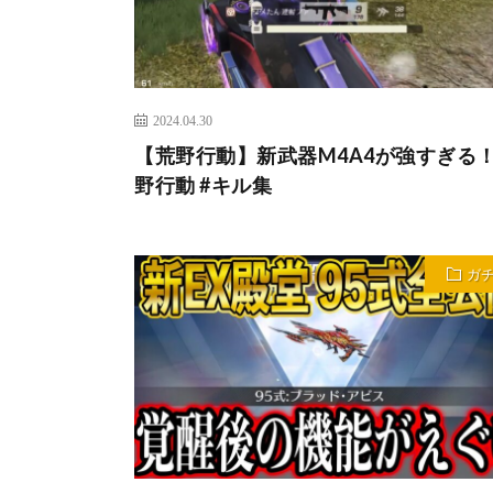
2024.04.30
【荒野行動】新武器M4A4が強すぎる！
野行動 #キル集
ガ