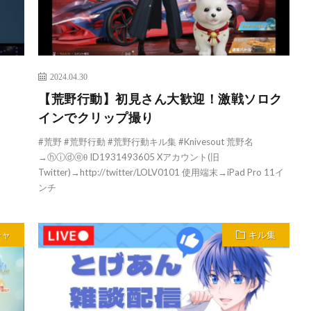
2024.04.30
【荒野行動】初見さん大歓迎！激戦ソロク
インでクリップ撮り
#荒野 #荒野行動 #荒野行動キル集 #Knivesout 荒野名
→ⓗⓘⓓⓔθ ID1931493605 Xアカウント(旧
Twitter)→http://twitter/LOLV0101 使用端末→iPad Pro 11イ
ンチ
チャ
キル集