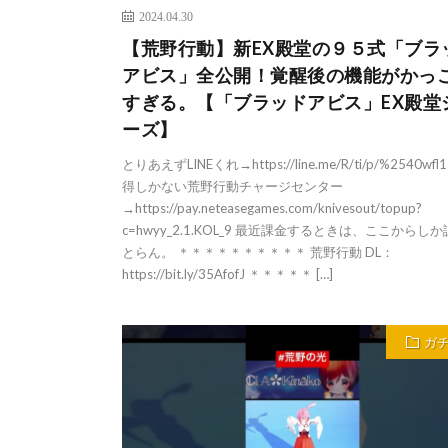
2024.04.30
【荒野行動】新EX殿堂の９５式「ブラ
アビス」全公開！覚醒後の機能がかっ
すぎる。【「ブラッドアビス」EX殿堂
ーズ】
とりあえずLINEくれ→https://line.me/R/ti/p/%2540wfl
得しかない荒野行動チャージセンター
→https://pay.neteasegames.com/knivesout/topup?
c=hwyy_2.1.KOL_9 最近課金するときは、ここからし
とらん。 ＊＊＊＊＊＊＊＊＊＊ 荒野行動 DL：
https://bit.ly/35AfofJ ＊＊＊＊＊ […]
ガ