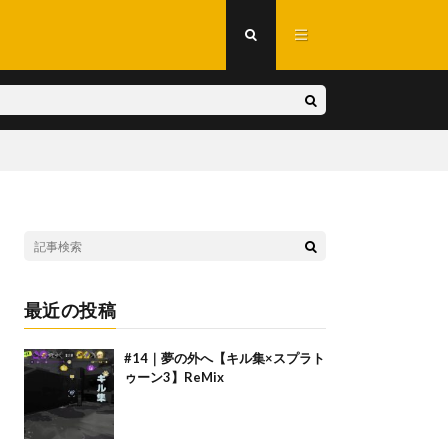
最近の投稿
#14｜夢の外へ【キル集×スプラト
ゥーン3】ReMix