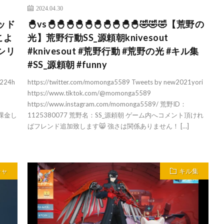
2024.04.30
ッド
🐣vs🐣🐣🐣🐣🐣🐣🐣🐣🐣🐣🤣🤣🤣【荒野の
こよ
光】荒野行動SS_源頼朝knivesout
シリ
#knivesout #荒野行動 #荒野の光 #キル集
#SS_源頼朝 #funny
1224h
https://twitter.com/momonga5589 Tweets by new2021yori
https://www.tiktok.com/@momonga5589
https://www.instagram.com/momonga5589/ 荒野ID：
か課金し
1125380077 荒野名：SS_源頼朝 ゲーム内へコメント頂けれ
ばフレンド追加致します😸 強さは関係ありません！ […]
チャ
キル集