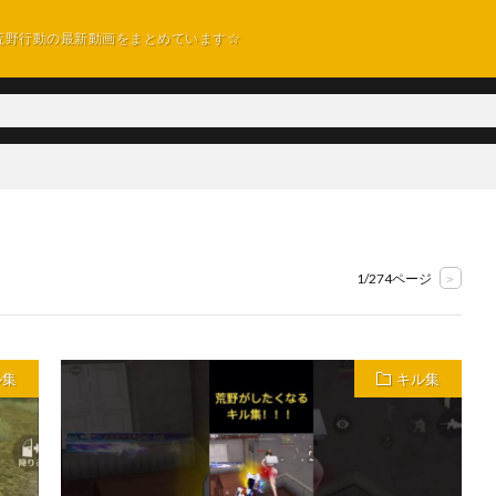
荒野行動の最新動画をまとめています☆
1/274ページ
>
ル集
キル集