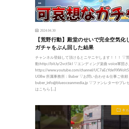
2024.04.30
【荒野行動】殿堂のせいで完全空気化
ガチャをぶん回した結果
チャンネル登録して頂けるとニヤニヤします！！！ ▽
動:http://bit.ly/2vct5kI ▽エンディング楽曲 voice軍団
https://www.youtube.com/channel/UC7aEcYde9XWolt
U08w 所属事務所：Buber ▽お問い合わせ＆仕事ご依頼
buber_info@blueoceanmedia.jp ▽ファンレターやプ
はこちら […]
キ