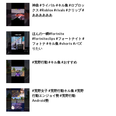
神曲 #ライバル #キル集 #ロブロッ
クス #Roblox #rivals #クリップ #
ああああああ
ほんの一瞬#fortnite
#fortniteclips #フォートナイト #
フォトナ #キル集 #shorts #バズ
りたい
#荒野行動 #キル集 #おすすめ
#荒野女子 #荒野行動キル集 #荒野
行動エンジョイ勢 #荒野行動
Android勢