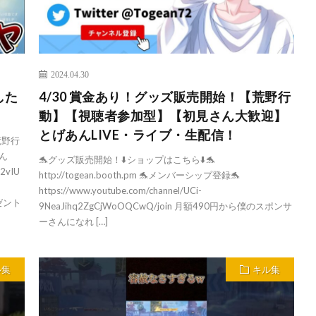
2024.04.30
した
4/30 賞金あり！グッズ販売開始！【荒野行
動】【視聴者参加型】【初見さん大歓迎】
とげあんLIVE・ライブ・生配信！
荒野行
さん
🐬グッズ販売開始！⬇️ショップはこちら⬇️🐬
52vIU
http://togean.booth.pm 🐬メンバーシップ登録🐬
https://www.youtube.com/channel/UCi-
レゼント
9NeaJihq2ZgCjWoOQCwQ/join 月額490円から僕のスポンサ
ーさんになれ […]
ル集
キル集