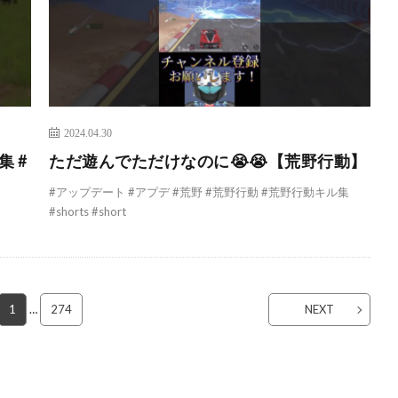
2024.04.30
 #
ただ遊んでただけなのに😭😭【荒野行動】
#アップデート #アプデ #荒野 #荒野行動 #荒野行動キル集
#shorts #short
1
…
274
NEXT