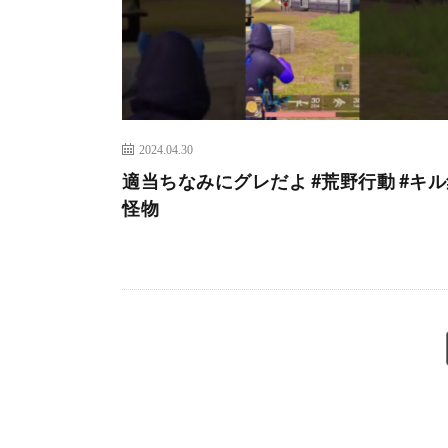
2024.04.30
適当ちなみにグレだよ #荒野行動 #キル集
怪物