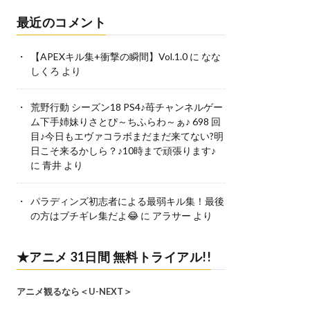
最近のコメント
【APEXキル集+衝撃の瞬間】Vol.1.0
に
なな
しくろ
より
荒野行動 シーズン18 PS4♪苺チャンネルゲー
ム下手姉妹りさとぴ～ちふらわ～ぁ♪ 698 回
目♪今日もエヴァコラボまだまだ来てない?明
日こそ来るかしら？♪10時まで頑張ります♪
に
青井
より
パラディンズ初志者による最弱キル集！最後
の方はブチギレ集だよ😂
に
アラサー
より
★アニメ 31日間 無料トライアル!!
アニメ観るなら＜U-NEXT＞