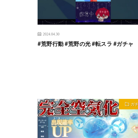
2024.04.30
#荒野行動 #荒野の光 #転スラ #ガチャ
ガ