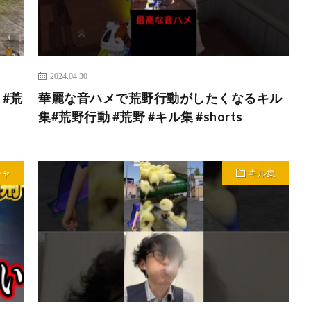
2024.04.30
#荒
華麗な音ハメで荒野行動がしたくなるキル
集#荒野行動 #荒野 #キル集 #shorts
チャ
キル集