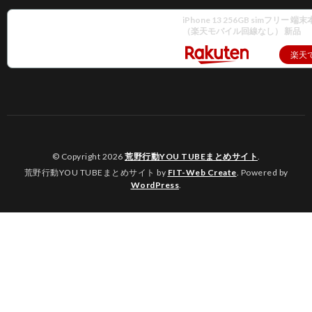
iPhone 13 256GB simフリー 
（楽天モバイル回線なし） 新品
楽天
© Copyright 2026
荒野行動YOU TUBEまとめサイト
.
荒野行動YOU TUBEまとめサイト by
FIT-Web Create
. Powered by
WordPress
.