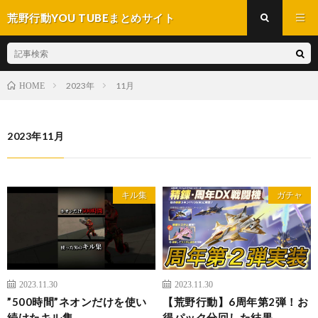
荒野行動YOU TUBEまとめサイト
2023年
11月
HOME
2023年11月
キル集
ガチャ
2023.11.30
2023.11.30
”500時間”ネオンだけを使い
【荒野行動】6周年第2弾！お
続けたキル集
得パック分回した結果