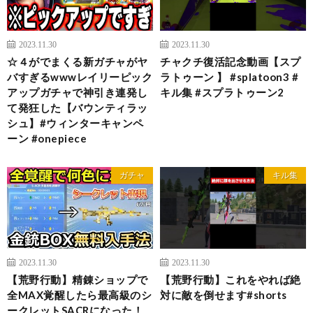
2023.11.30
2023.11.30
☆４がでまくる新ガチャがヤ
チャクチ復活記念動画【スプ
バすぎるwwwレイリーピック
ラトゥーン 】 #splatoon3 #
アップガチャで神引き連発し
キル集 #スプラトゥーン2
て発狂した【バウンティラッ
シュ】#ウィンターキャンペ
ーン #onepiece
ガチャ
キル集
2023.11.30
2023.11.30
【荒野行動】精錬ショップで
【荒野行動】これをやれば絶
全MAX覚醒したら最高級のシ
対に敵を倒せます#shorts
ークレットSACRになった！