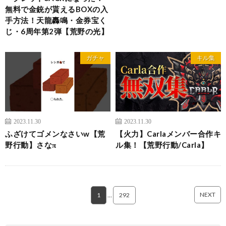
無料で金銃が貰えるBOXの入
手方法！天龍轟鳴・金券宝く
じ・6周年第2弾【荒野の光】
ガチャ
キル集
2023.11.30
2023.11.30
ふざけてゴメンなさいw【荒
【火力】Carlaメンバー合作キ
野行動】さなπ
ル集！【荒野行動/Carla】
NEXT
1
…
292