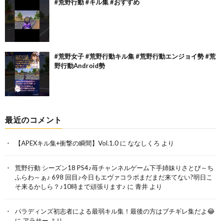
#荒野行動 #キル集 #おすすめ
#荒野女子 #荒野行動キル集 #荒野行動エンジョイ勢 #荒
野行動Android勢
最近のコメント
【APEXキル集+衝撃の瞬間】Vol.1.0
に
ななしくろ
より
荒野行動 シーズン18 PS4♪苺チャンネルゲーム下手姉妹りさとぴ～ち
ふらわ～ぁ♪ 698 回目♪今日もエヴァコラボまだまだ来てない?明日こ
そ来るかしら？♪10時まで頑張ります♪
に
青井
より
パラディンズ初志者による最弱キル集！最後の方はブチギレ集だよ😂
に
アラサー
より