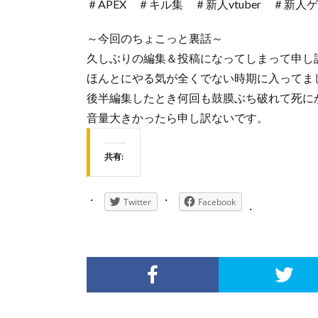
＃APEX ＃キル集 ＃新人vtuber ＃新人
～今回のちょこっと裏話～
久しぶりの編集＆投稿になってしまって申し
ほんとにやる気が全くでない時期に入ってま
後半編集したとき何回も鼓膜ぶち破れて死に
音量大きかったら申し訳ないです。
共有:
Twitter
Facebook