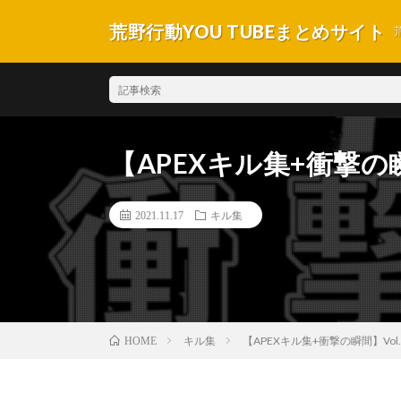
荒野行動YOU TUBEまとめサイト
【APEXキル集+衝撃の瞬間
2021.11.17
キル集
キル集
【APEXキル集+衝撃の瞬間】Vol.1
HOME