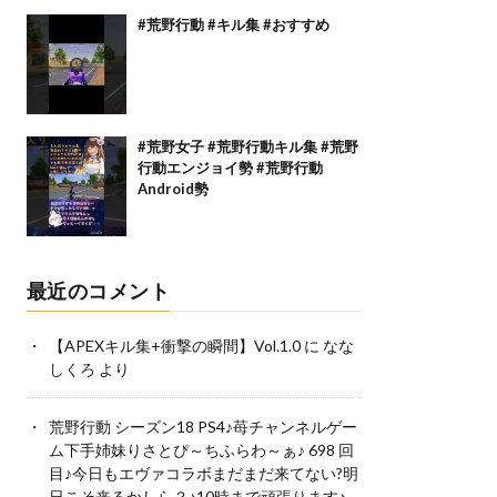
#荒野行動 #キル集 #おすすめ
#荒野女子 #荒野行動キル集 #荒野
行動エンジョイ勢 #荒野行動
Android勢
最近のコメント
【APEXキル集+衝撃の瞬間】Vol.1.0
に
なな
しくろ
より
荒野行動 シーズン18 PS4♪苺チャンネルゲー
ム下手姉妹りさとぴ～ちふらわ～ぁ♪ 698 回
目♪今日もエヴァコラボまだまだ来てない?明
日こそ来るかしら？♪10時まで頑張ります♪