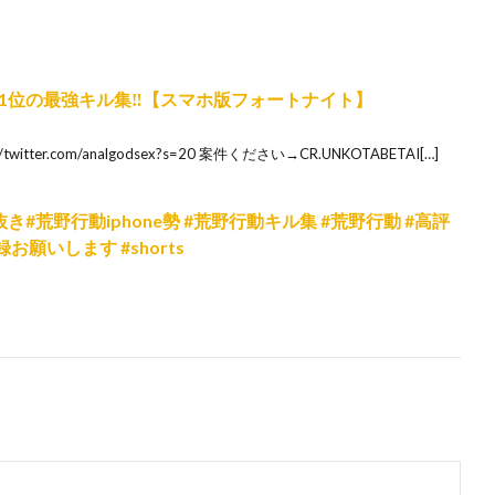
1位の最強キル集‼︎【スマホ版フォートナイト】
itter.com/analgodsex?s=20 案件ください→CR.UNKOTABETAI[…]
#荒野行動iphone勢 #荒野行動キル集 #荒野行動 #高評
願いします #shorts