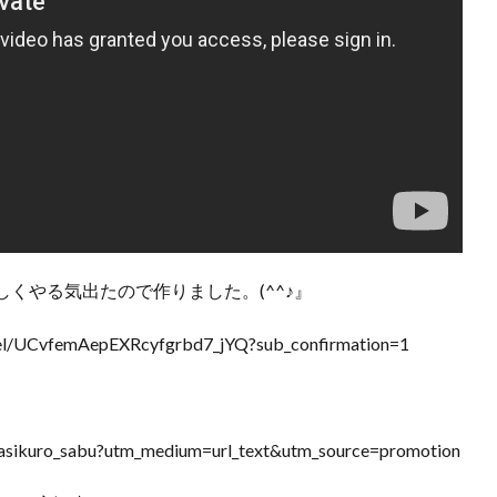
くやる気出たので作りました。(^^♪』
/UCvfemAepEXRcyfgrbd7_jYQ?sub_confirmation=1
kuro_sabu?utm_medium=url_text&utm_source=promotion