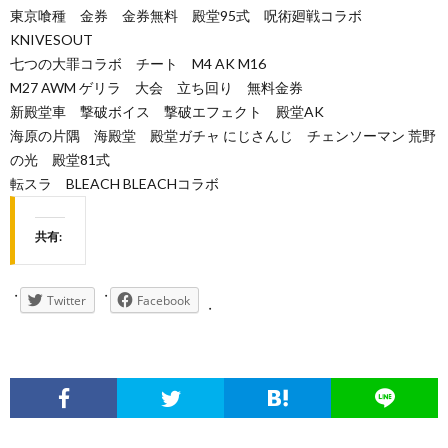
東京喰種 金券 金券無料 殿堂95式 呪術廻戦コラボ
KNIVESOUT
七つの大罪コラボ チート M4 AK M16
M27 AWM ゲリラ 大会 立ち回り 無料金券
新殿堂車 撃破ボイス 撃破エフェクト 殿堂AK
海原の片隅 海殿堂 殿堂ガチャ にじさんじ チェンソーマン 荒野
の光 殿堂81式
転スラ BLEACH BLEACHコラボ
共有:
Twitter
Facebook