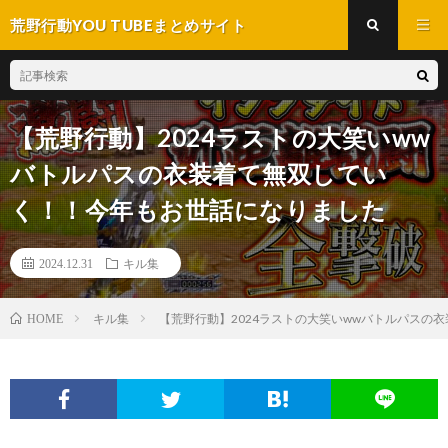
荒野行動YOU TUBEまとめサイト
【荒野行動】2024ラストの大笑いww
バトルパスの衣装着て無双してい
く！！今年もお世話になりました
2024.12.31
キル集
キル集
【荒野行動】2024ラストの大笑いwwバトルパスの
HOME