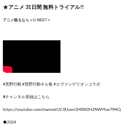
★アニメ 31日間 無料トライアル!!
アニメ観るなら＜U-NEXT＞
#荒野行動 #荒野行動キル集 #エヴァンゲリオンコラボ
⬇️チャンネル登録はこちら
https://youtube.com/channel/UC0Uuwt2HRW2HZNWYhw79l4Q
◆2024