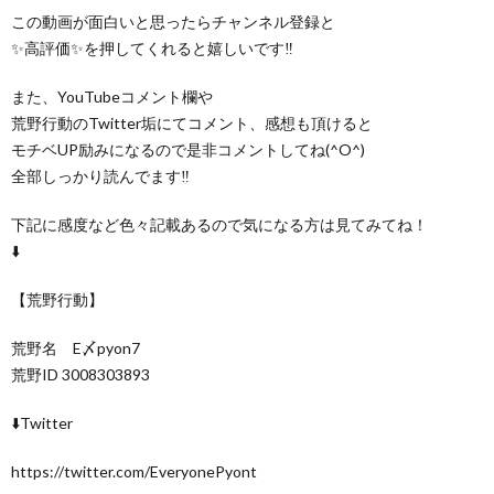
この動画が面白いと思ったらチャンネル登録と
✨高評価✨を押してくれると嬉しいです‼︎
また、YouTubeコメント欄や
荒野行動のTwitter垢にてコメント、感想も頂けると
モチベUP励みになるので是非コメントしてね(^O^)
全部しっかり読んでます‼️
下記に感度など色々記載あるので気になる方は見てみてね！
⬇️
【荒野行動】
荒野名 E〆pyon7
荒野ID 3008303893
⬇️Twitter
https://twitter.com/EveryonePyont