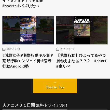
イト #フォトナ #キル集
#shorts #バズりたい
2025.12.03
2025.12.03
#荒野女子 #荒野行動キル集 #
【荒野行動】ひよってるやつ
荒野行動エンジョイ勢 #荒野
居ねえよなあ？？？ #short
行動Android勢
#東リべ
Back to Top
★アニメ３１日間 無料トライアル!!