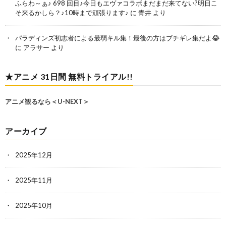
ふらわ～ぁ♪ 698 回目♪今日もエヴァコラボまだまだ来てない?明日こ
そ来るかしら？♪10時まで頑張ります♪
に
青井
より
パラディンズ初志者による最弱キル集！最後の方はブチギレ集だよ😂
に
アラサー
より
★アニメ 31日間 無料トライアル!!
アニメ観るなら＜U-NEXT＞
アーカイブ
2025年12月
2025年11月
2025年10月