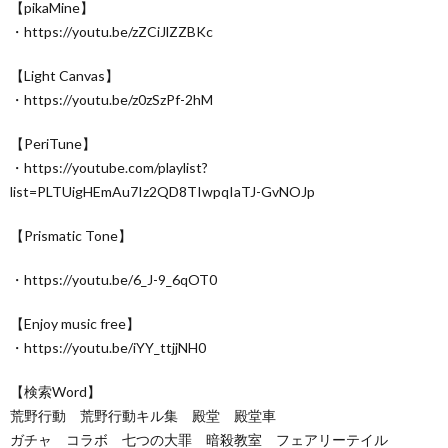
【pikaMine】
・https://youtu.be/zZCiJlZZBKc
【Light Canvas】
・https://youtu.be/z0zSzPf-2hM
【PeriTune】
・https://youtube.com/playlist?
list=PLTUigHEmAu7Iz2QD8TIwpqIaTJ-GvNOJp
【Prismatic Tone】
・https://youtu.be/6_J-9_6qOT0
【Enjoy music free】
・https://youtu.be/iYY_ttjjNH0
【検索Word】
荒野行動 荒野行動キル集 殿堂 殿堂車
ガチャ コラボ 七つの大罪 暗殺教室 フェアリーテイル