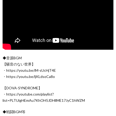
◆音源BGM
【騒音のない世界】
・https://youtu.be/iM-sUcHjT4E
・https://youtu.be/ljKLdsoCa8o
【DOVA-SYNDROME】
・https://youtube.com/playlist?
list=PLTUigHEmAu7KhOH5JDHllME17JyC1hWZM
◆戦闘BGM等