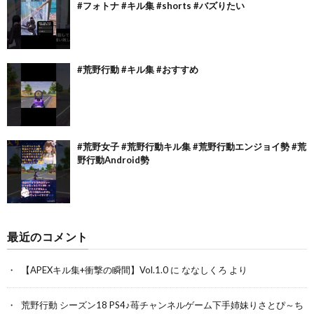
#フォトナ #キル集 #shorts #バズりたい
#荒野行動 #キル集 #おすすめ
#荒野女子 #荒野行動キル集 #荒野行動エンジョイ勢 #荒
野行動Android勢
最近のコメント
【APEXキル集+衝撃の瞬間】Vol.1.0
に
ななしくろ
より
荒野行動 シーズン18 PS4♪苺チャンネルゲーム下手姉妹りさとぴ～ち