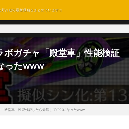
荒野行動の最新動画をまとめています☆
ラボガチャ「殿堂車」性能検証
なったwww
「殿堂車」性能検証したら覚醒して〇〇になったwww