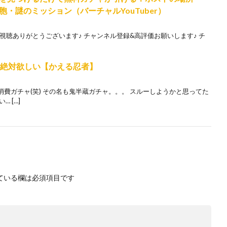
・謎のミッション（バーチャルYouTuber）
k/oVX7 ご視聴ありがとうございます♪ チャンネル登録&高評価お願いします♪ チ
ャ・絶対欲しい【かえる忍者】
消費ガチャ(笑) その名も鬼半蔵ガチャ。。。 スルーしようかと思ってた
 […]
ている欄は必須項目です