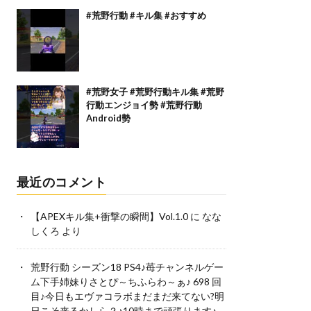
#荒野行動 #キル集 #おすすめ
#荒野女子 #荒野行動キル集 #荒野
行動エンジョイ勢 #荒野行動
Android勢
最近のコメント
【APEXキル集+衝撃の瞬間】Vol.1.0
に
なな
しくろ
より
荒野行動 シーズン18 PS4♪苺チャンネルゲー
ム下手姉妹りさとぴ～ちふらわ～ぁ♪ 698 回
目♪今日もエヴァコラボまだまだ来てない?明
日こそ来るかしら？♪10時まで頑張ります♪