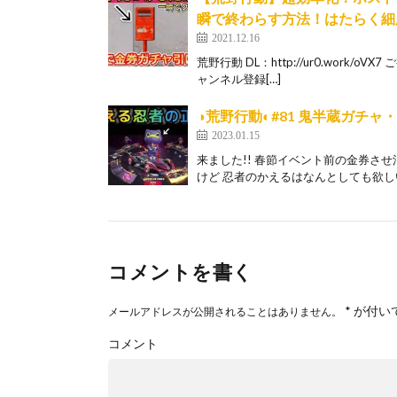
瞬で終わらす方法！はたらく細胞
2021.12.16
荒野行動 DL：http://ur0.wor
ャンネル登録[…]
◑荒野行動◐#81 鬼半蔵ガチ
2023.01.15
来ました!! 春節イベント前の金券させ
けど 忍者のかえるはなんとしても欲しい…
コメントを書く
*
が付い
メールアドレスが公開されることはありません。
コメント