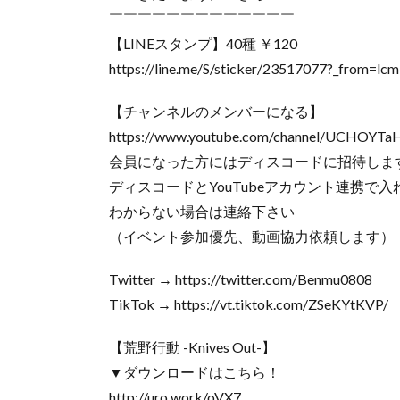
￣￣￣￣￣￣￣￣￣￣￣￣￣
【LINEスタンプ】40種 ￥120
https://line.me/S/sticker/23517077?_from=lcm
【チャンネルのメンバーになる】
https://www.youtube.com/channel/UCHOYT
会員になった方にはディスコードに招待しま
ディスコードとYouTubeアカウント連携で入
わからない場合は連絡下さい
（イベント参加優先、動画協力依頼します）
Twitter → https://twitter.com/Benmu0808
TikTok → https://vt.tiktok.com/ZSeKYtKVP/
【荒野行動 -Knives Out-】
▼ダウンロードはこちら！
http://uro.work/oVX7