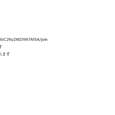
aHbC2Ky2XtDIW7AfSA/join
す
れます