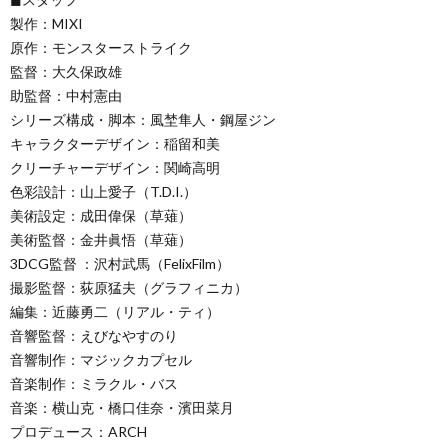
製作：MIXI
原作：モンスターストライク
監督：大久保政雄
助監督：中村憲由
シリーズ構成・脚本：風埜隼人・鋼屋ジン
キャラクターデザイン：稲留和美
クリーチャーデザイン：関崎高明
色彩設計：山上愛子（T.D.I.）
美術設定：成田偉保（草薙）
美術監督：金井眞悟（草薙）
3DCG監督 ：沢村武馬（FelixFilm）
撮影監督：荻原猛夫（グラフィニカ）
編集：近藤勇二（リアル・ティ）
音響監督：えびなやすのり
音響制作：マジックカプセル
音楽制作：ミラクル・バス
音楽：横山克・橋口佳奈・濱田菜月
プロデュース：ARCH