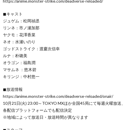
https://anime.monster-strike.com/deadverse-reloaded/
◼︎キャスト
ジュゲム：松岡禎丞
リンネ：市ノ瀬加那
ヤクモ：花澤香菜
ネオ：水瀬いのり
ゴッドストライク：渡慶次信幸
ルナ：朴璐美
オラゴン：福島潤
マサムネ ：悠木碧
キリンジ：中村悠一
◼︎放送情報
https://anime.monster-strike.com/deadverse-reloaded/onair/
10月21日(火) 23:00～TOKYO MXほか全国45局にて毎週火曜放送、
各配信プラットフォームでも配信決定
※地域によって放送日・放送時間が異なります
◼︎スタッフ