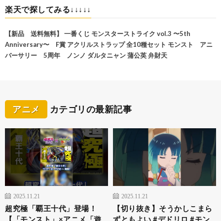
楽天で探してみる↓↓↓↓↓
【新品 送料無料】 一番くじ モンスターストライク vol.3 〜5th
Anniversary〜 F賞 アクリルストラップ 全10種セット モンスト アニ
バーサリー 5周年 ノンノ ダルタニャン 蒲公英 弁財天
アニメ
カテゴリの最新記事
2025.11.21
2025.11.21
超究極「覇王十代」登場！
【切り抜き】そうかしこまら
【「モンスト」×アニメ「遊
ずともよい #デドリロ #モン