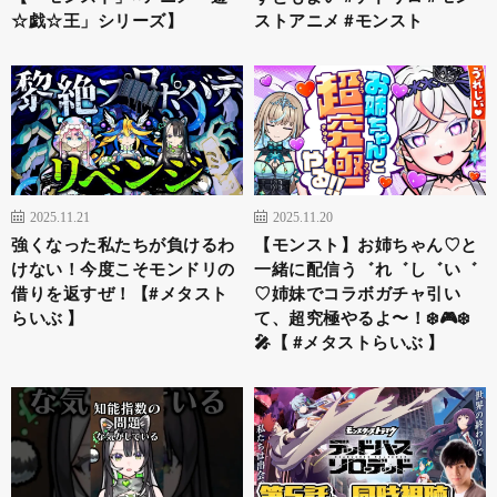
☆戯☆王」シリーズ】
ストアニメ #モンスト
2025.11.21
2025.11.20
強くなった私たちが負けるわ
【モンスト】お姉ちゃん♡と
けない！今度こそモンドリの
一緒に配信う゛れ゛し゛い゛
借りを返すぜ！【#メタスト
♡姉妹でコラボガチャ引い
らいぶ 】
て、超究極やるよ〜！❄️🎮❄️
🎤【 #メタストらいぶ 】