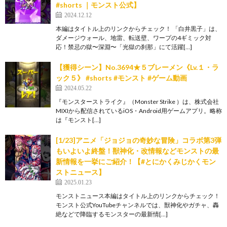
#shorts ｜モンスト公式】
2024.12.12
本編はタイトル上のリンクからチェック！ 「白井黒子」は、
ダメージウォール、地雷、転送壁、ワープの4ギミック対
応！禁忌の獄〜深淵〜「光獄の刹那」にて活躍[…]
【獲得シーン】No.3694★５ブレーメン《Lv.１・ラ
ック５》 #shorts #モンスト #ゲーム動画
2024.05.22
『モンスターストライク』（Monster Strike ）は、株式会社
MIXIから配信されているiOS・Android用ゲームアプリ。略称
は『モンスト[…]
[1/23]アニメ「ジョジョの奇妙な冒険」コラボ第3弾
もいよいよ終盤！獣神化・改情報などモンストの最
新情報を一挙にご紹介！【#とにかくみじかくモン
ストニュース】
2025.01.23
モンストニュース本編はタイトル上のリンクからチェック！
モンスト公式YouTubeチャンネルでは、獣神化やガチャ、轟
絶などで降臨するモンスターの最新情[…]