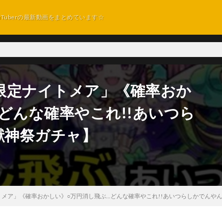
uTuberの最新動画をまとめています☆
限定ナイトメア」《確率おか
どんな確率やこれ!!あいつら
獣神祭ガチャ】
メア」《確率おかしい》○万円消し飛ぶ…どんな確率やこれ!!あいつらしかでんやん