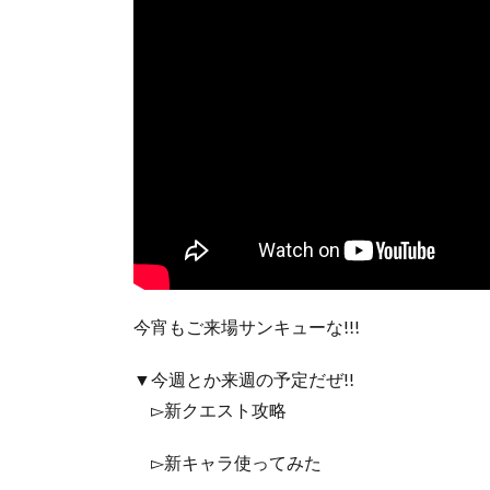
今宵もご来場サンキューな!!!
▼今週とか来週の予定だぜ!!
▻新クエスト攻略
▻新キャラ使ってみた