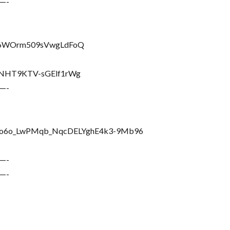
—-
vv6WOrm509sVwgLdFoQ
ANNHT9KTV-sGElf1rWg
—-
PLkZo6o_LwPMqb_NqcDELYghE4k3-9Mb96
—-
—-