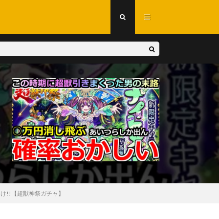
け!!【超獣神祭ガチャ】