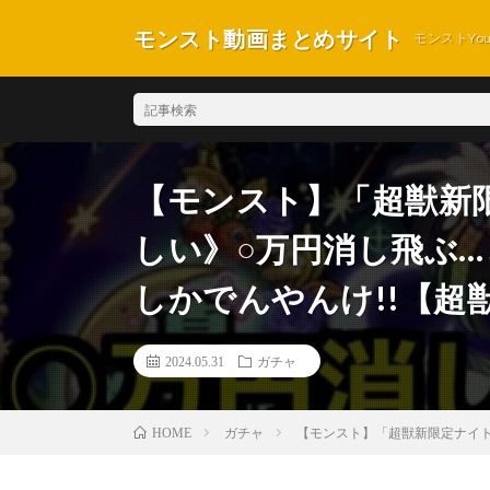
モンスト動画まとめサイト
モンストYo
【モンスト】「超獣新
しい》○万円消し飛ぶ…
しかでんやんけ!!【超
2024.05.31
ガチャ
ガチャ
【モンスト】「超獣新限定ナイト
HOME