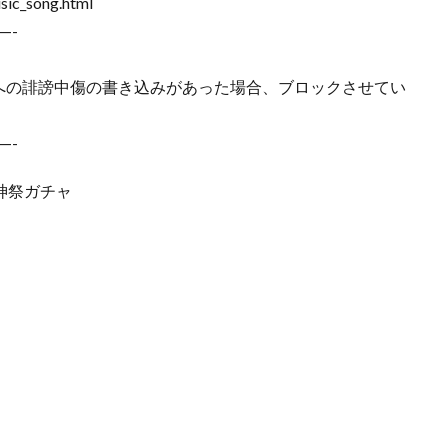
ic_song.html
—-
の誹謗中傷の書き込みがあった場合、ブロックさせてい
—-
神祭ガチャ