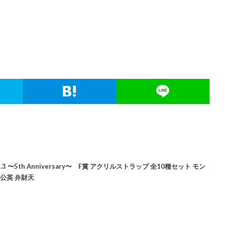
〜5th Anniversary〜 F賞 アクリルストラップ 全10種セット モン
公英 弁財天