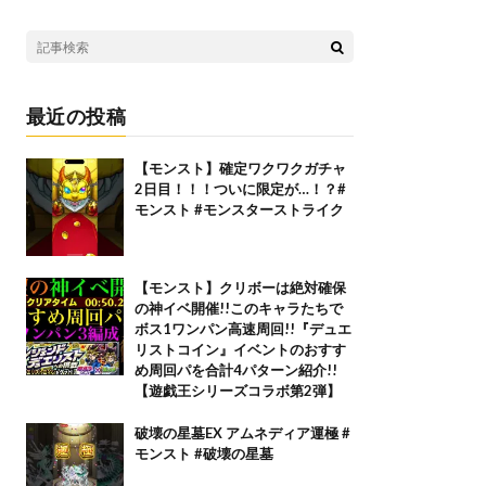
最近の投稿
【モンスト】確定ワクワクガチャ
2日目！！！ついに限定が…！？#
モンスト #モンスターストライク
【モンスト】クリボーは絶対確保
の神イベ開催!!このキャラたちで
ボス1ワンパン高速周回!!『デュエ
リストコイン』イベントのおすす
め周回パを合計4パターン紹介!!
【遊戯王シリーズコラボ第2弾】
破壊の星墓EX アムネディア運極 #
モンスト #破壊の星墓