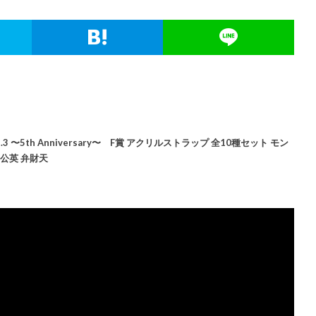
〜5th Anniversary〜 F賞 アクリルストラップ 全10種セット モン
公英 弁財天