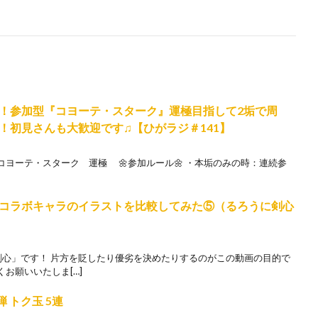
ボ！参加型『コヨーテ・スターク』運極目指して2垢で周
！初見さんも大歓迎です♫【ひがラジ＃141】
ヨーテ・スターク 運極 🌼参加ルール🌼 ・本垢のみの時：連続参
コラボキャラのイラストを比較してみた⑤（るろうに剣心
剣心」です！ 片方を貶したり優劣を決めたりするのがこの動画の目的で
お願いいたしま[…]
弾 トク玉 5連