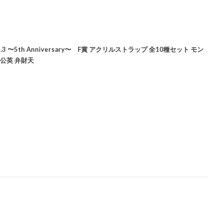
〜5th Anniversary〜 F賞 アクリルストラップ 全10種セット モン
公英 弁財天