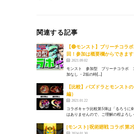
関連する記事
【🔴モンスト】ブリーチコラ
回！参加は概要欄からできます
2021.09.02
モンスト 参加型 ブリーチコラボ コ
加なし ・2垢の時[…]
【比較】パズドラとモンストの
編）
2021.01.22
コラボキャラ比較第5弾は「るろうに
はありませんので、ご理解の程よろしく
[モンスト] 呪術廻戦 コラボ 第2
2024.01.30