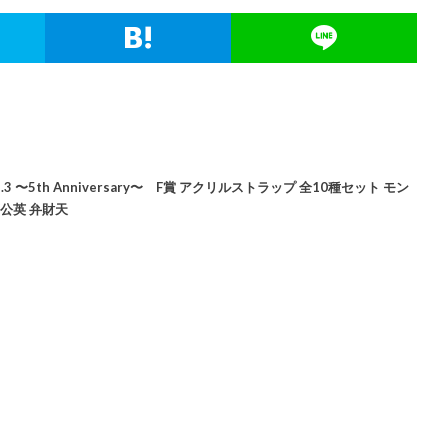
〜5th Anniversary〜 F賞 アクリルストラップ 全10種セット モン
公英 弁財天