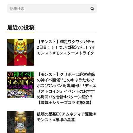
最近の投稿
【モンスト】確定ワクワクガチャ
2日目！！！ついに限定が…！？#
モンスト #モンスターストライク
【モンスト】クリボーは絶対確保
の神イベ開催!!このキャラたちで
ボス1ワンパン高速周回!!『デュエ
リストコイン』イベントのおすす
め周回パを合計4パターン紹介!!
【遊戯王シリーズコラボ第2弾】
破壊の星墓EX アムネディア運極 #
モンスト #破壊の星墓