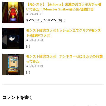
【モンスト】【#shorts】鬼滅の刃コラボガチャ引
いてみた！/Monster Strike/몬스토/怪物打击
2023.08.11
🌹•*¨*•…🌺..｡.:*🌷🌹•*¨*•…🌺[…]
モンスト陰実コラボミッション全てクリア#モンス
ト#陰実#コラボ
2023.11.28
[…]
モンスト陰実コラボ アンネローゼにミカサのSS撃
ってみた
2023.11.19
[…]
コメントを書く