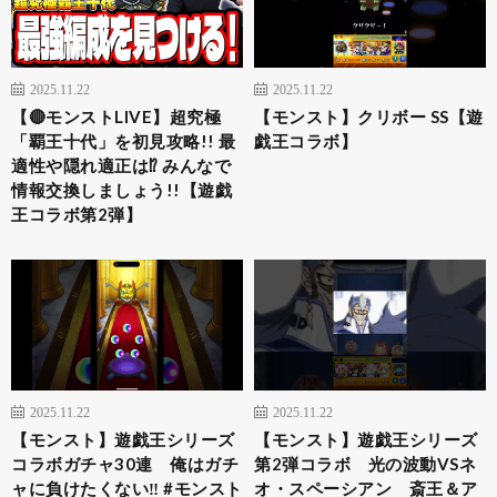
2025.11.22
2025.11.22
【🔴モンストLIVE】超究極
【モンスト】クリボー SS【遊
「覇王十代」を初見攻略!! 最
戯王コラボ】
適性や隠れ適正は⁉ みんなで
情報交換しましょう!!【遊戯
王コラボ第2弾】
2025.11.22
2025.11.22
【モンスト】遊戯王シリーズ
【モンスト】遊戯王シリーズ
コラボガチャ30連 俺はガチ
第2弾コラボ 光の波動VSネ
ャに負けたくない‼︎ #モンスト
オ・スペーシアン 斎王＆ア